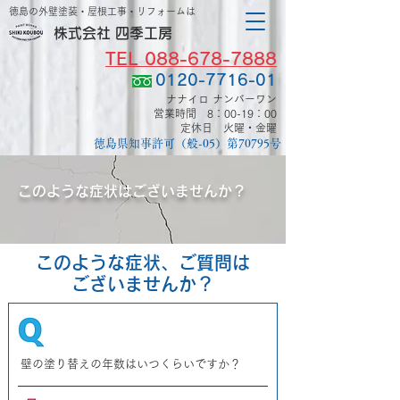
​徳島の外壁塗装・屋根工事・リフォームは
株式会社 四季工房
TEL 088-678-7888
0120-7716-01
ナナイロ ナンバーワン
営業時間 8：00-19：00
​定休日 火曜・金曜
徳島県知事許可（般-05）第70795号
このような症状はございませんか？
このような症状、ご質問は
ございませんか？
壁の塗り替えの年数はいつくらいですか？