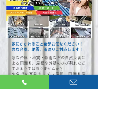
家にかかわること全部お任せください！
​急な台風、地震、雨漏りに対応します！
急な台風・地震・豪雨などの自然災害に
よる雨漏り、屋根や外壁のひび割れなど
でお困りではありませんか？
お急ぎの瓦割れ・ズレ修理、雨漏り修
理、しっくい補修、雨樋・外壁交換、
瓦・板金葺き替えなどの屋根工事、各種
外壁塗装承ります。
壊れてしまって危険な状態になった温水
器の撤去もおまかせ下さい。
土曜・日曜・祝日の対応も可能！お気軽
にご相談ください！長期保証制度もあっ
て安心！火災保険での対応も可能です。